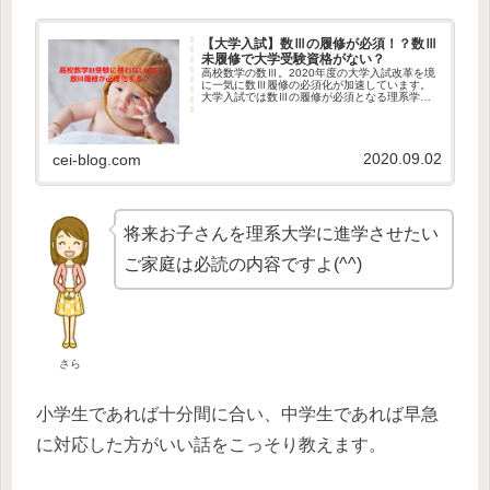
【大学入試】数Ⅲの履修が必須！？数Ⅲ
未履修で大学受験資格がない？
高校数学の数Ⅲ。2020年度の大学入試改革を境
に一気に数Ⅲ履修の必須化が加速しています。
大学入試では数Ⅲの履修が必須となる理系学部
が増えています。年々理系大学への進学のハー
ドルが高くなる現実、数Ⅲ未履修で大学受験資
格がないという話です。
2020.09.02
cei-blog.com
将来お子さんを理系大学に進学させたい
ご家庭は必読の内容ですよ(^^)
さら
小学生であれば十分間に合い、中学生であれば早急
に対応した方がいい話をこっそり教えます。