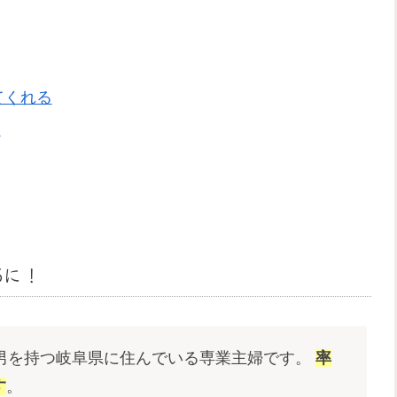
てくれる
た
。
5に！
長男を持つ岐阜県に住んでいる専業主婦です。
率
す
。