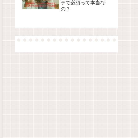
テで必須って本当な
の？