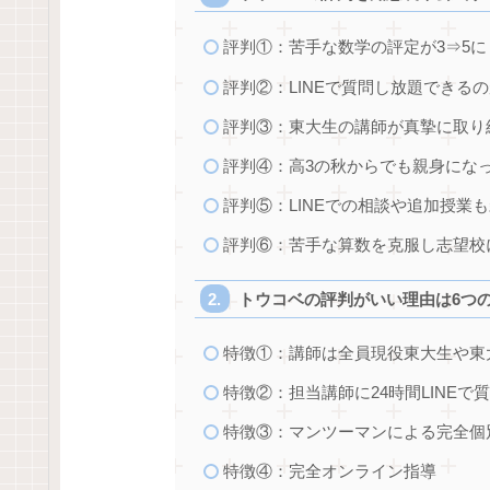
評判①：苦手な数学の評定が3⇒5に
評判②：LINEで質問し放題できる
評判③：東大生の講師が真摯に取り
評判④：高3の秋からでも親身にな
評判⑤：LINEでの相談や追加授業
評判⑥：苦手な算数を克服し志望校
トウコベの評判がいい理由は6つ
特徴①：講師は全員現役東大生や東
特徴②：担当講師に24時間LINEで
特徴③：マンツーマンによる完全個
特徴④：完全オンライン指導