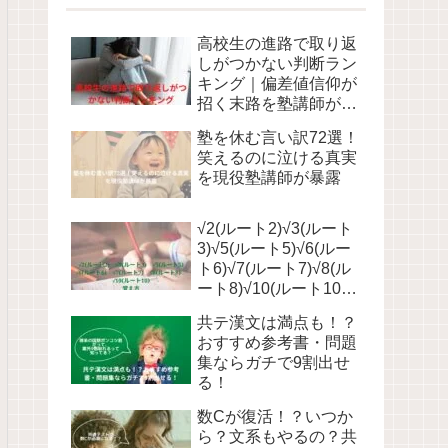
高校生の進路で取り返
しがつかない判断ラン
キング｜偏差値信仰が
招く末路を塾講師が語
る
塾を休む言い訳72選！
笑えるのに泣ける真実
を現役塾講師が暴露
√2(ルート2)√3(ルート
3)√5(ルート5)√6(ルー
ト6)√7(ルート7)√8(ル
ート8)√10(ルート10)
の覚え方
共テ漢文は満点も！？
おすすめ参考書・問題
集ならガチで9割出せ
る！
数Cが復活！？いつか
ら？文系もやるの？共