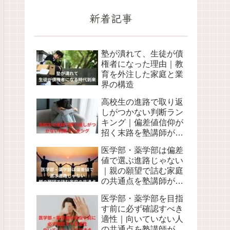
新着記事
塾が潰れて、生徒が債
権者になった理由｜教
育を外注した家庭と業
界の構造
高校生の進路で取り返
しがつかない判断ラン
キング｜偏差値信仰が
招く末路を塾講師が語
る
医学部・薬学部は偏差
値で選ぶ進路じゃない
｜親の願望で詰む家庭
の共通点を塾講師が語
る
医学部・薬学部を目指
す前に必ず確認すべき
適性｜向いていない人
の共通点を塾講師が語