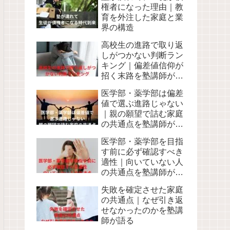
権者になった理由｜教
育を外注した家庭と業
界の構造
高校生の進路で取り返
しがつかない判断ラン
キング｜偏差値信仰が
招く末路を塾講師が語
る
医学部・薬学部は偏差
値で選ぶ進路じゃない
｜親の願望で詰む家庭
の共通点を塾講師が語
る
医学部・薬学部を目指
す前に必ず確認すべき
適性｜向いていない人
の共通点を塾講師が語
る
失敗を確定させた家庭
の共通点｜なぜ引き返
せなかったのかを塾講
師が語る