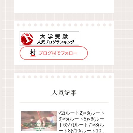
人気記事
√2(ルート2)√3(ルート
3)√5(ルート5)√6(ルー
ト6)√7(ルート7)√8(ル
ート8)√10(ルート10)