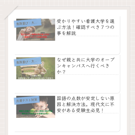
受かりやすい看護大学を選
進
路選び・大学情報
ぶ方法！確認すべき７つの
事を解説
なぜ親と共に大学のオープ
進
路選び・大学情報
ンキャンパスへ行くべき
か？
国語の点数が安定しない原
共通テスト対策
因と解決方法。現代文に不
安がある受験生必見！