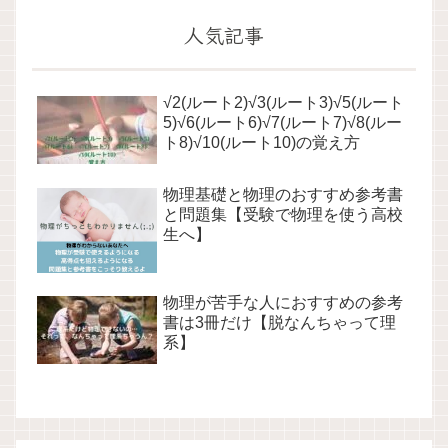
人気記事
√2(ルート2)√3(ルート3)√5(ルート
5)√6(ルート6)√7(ルート7)√8(ルー
ト8)√10(ルート10)の覚え方
物理基礎と物理のおすすめ参考書
と問題集【受験で物理を使う高校
生へ】
物理が苦手な人におすすめの参考
書は3冊だけ【脱なんちゃって理
系】