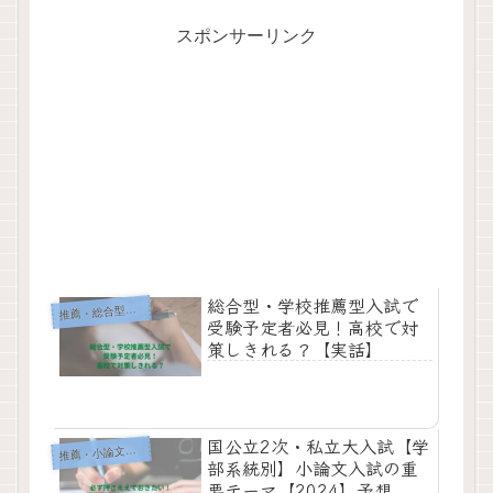
スポンサーリンク
総合型・学校推薦型入試で
薦・総合型・指定校
推
受験予定者必見！高校で対
策しきれる？【実話】
国公立2次・私立大入試【学
推
薦・小論文・面接
部系統別】小論文入試の重
要テーマ【2024】予想