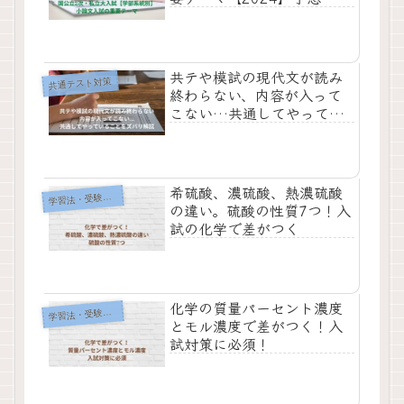
共テや模試の現代文が読み
共通テスト対策
終わらない、内容が入って
こない…共通してやってい
ることをズバリ解説
希硫酸、濃硫酸、熱濃硫酸
習法・受験勉強テクニック
学
の違い。硫酸の性質7つ！入
試の化学で差がつく
化学の質量パーセント濃度
習法・受験勉強テクニック
学
とモル濃度で差がつく！入
試対策に必須！