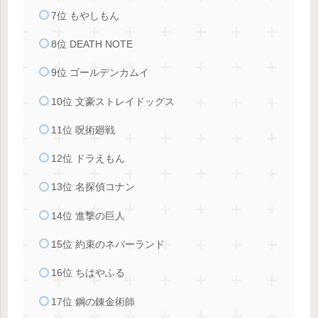
7位 もやしもん
8位 DEATH NOTE
9位 ゴールデンカムイ
10位 文豪ストレイドッグス
11位 呪術廻戦
12位 ドラえもん
13位 名探偵コナン
14位 進撃の巨人
15位 約束のネバーランド
16位 ちはやふる
17位 鋼の錬金術師