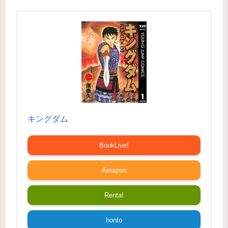
キングダム
BookLive!
Amazon
Renta!
honto