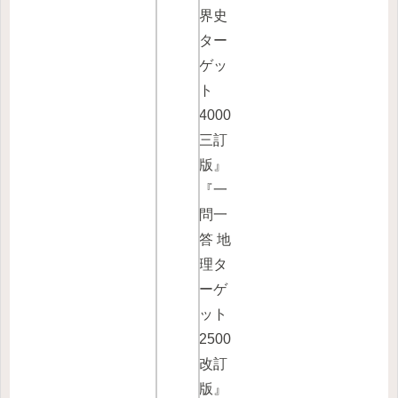
界史
ター
ゲッ
ト
4000
三訂
版』
『一
問一
答 地
理タ
ーゲ
ット
2500
改訂
版』