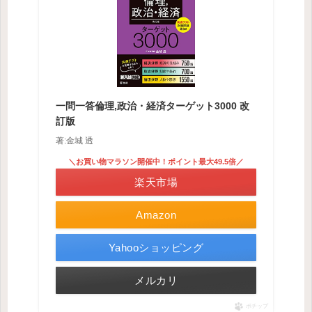
一問一答倫理,政治・経済ターゲット3000 改
訂版
著:金城 透
＼お買い物マラソン開催中！ポイント最大49.5倍／
楽天市場
Amazon
Yahooショッピング
メルカリ
ポチップ