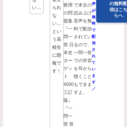
の無料
声
験用
で本文の
い…
られ
信はこ
が
の問
読み上げ
な
らへ
無
題集
音声を無
い…
料
『一
料で配信
で
とい
問一
されてい
配
う高
信
答 日
るので、
校生
さ
本史
一問一答
に朗
れ
ター
での学習
て
報で
ゲッ
を耳から
い
す！
ま
ト
聴くこと
す
4000
もできま
／
三訂
すよ。
版』
『一
問一
答 世