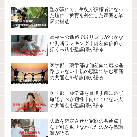
塾が潰れて、生徒が債権者になっ
た理由｜教育を外注した家庭と業
界の構造
高校生の進路で取り返しがつかな
い判断ランキング｜偏差値信仰が
招く末路を塾講師が語る
医学部・薬学部は偏差値で選ぶ進
路じゃない｜親の願望で詰む家庭
の共通点を塾講師が語る
医学部・薬学部を目指す前に必ず
確認すべき適性｜向いていない人
の共通点を塾講師が語る
失敗を確定させた家庭の共通点｜
なぜ引き返せなかったのかを塾講
師が語る