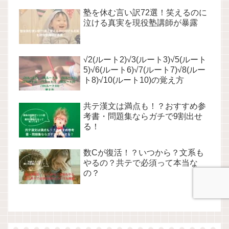
塾を休む言い訳72選！笑えるのに
泣ける真実を現役塾講師が暴露
√2(ルート2)√3(ルート3)√5(ルート
5)√6(ルート6)√7(ルート7)√8(ルー
ト8)√10(ルート10)の覚え方
共テ漢文は満点も！？おすすめ参
考書・問題集ならガチで9割出せ
る！
数Cが復活！？いつから？文系も
やるの？共テで必須って本当な
の？