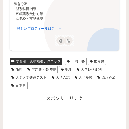
得意分野：
- 理系科目指導
- 医歯薬系受験対策
- 進学校の実態解説
→詳しいプロフィールはこちら
学習法・受験勉強テクニック
一問一答
世界史
倫理
問題集・参考書
地理
大学レベル別
大学入学共通テスト
大学入試
大学受験
政治経済
日本史
スポンサーリンク