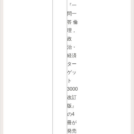
『一
問一
答 倫
理，
政
治・
経済
ター
ゲッ
ト
3000
改訂
版』
の4
冊が
発売