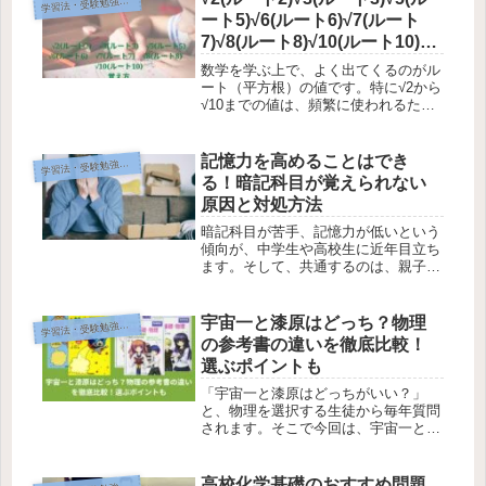
習法・受験勉強テクニック
学
の試験で頻出の濃度計算は多くの高校
ート5)√6(ルート6)√7(ルート
生...
7)√8(ルート8)√10(ルート10)の
覚え方
数学を学ぶ上で、よく出てくるのがル
ート（平方根）の値です。特に√2から
√10までの値は、頻繁に使われるた
め、覚えておくと便利です。しかし、
これらの無理数を暗記するのは骨が折
れる作業かもしれません。そこで本記
記憶力を高めることはでき
習法・受験勉強テクニック
学
事では、語呂合わせを使って楽しく
る！暗記科目が覚えられない
覚...
原因と対処方法
暗記科目が苦手、記憶力が低いという
傾向が、中学生や高校生に近年目立ち
ます。そして、共通するのは、親子と
もども食べることに気を遣っていない
ことです。今回は、記憶力が低い子ど
もたちに共通する記憶力が低い原因か
宇宙一と漆原はどっち？物理
習法・受験勉強テクニック
学
ら、記憶力を高める方法を書きまし
の参考書の違いを徹底比較！
た。
選ぶポイントも
「宇宙一と漆原はどっちがいい？」
と、物理を選択する生徒から毎年質問
されます。そこで今回は、宇宙一と漆
原はどっちがいいのか、これまで生徒
たちが実際に使って感じたリアルな口
コミも交えて、宇宙一と漆原の違いを
高校化学基礎のおすすめ問題