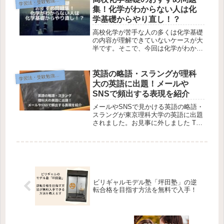
習法・受験勉強テクニック
学
徹底比較しました。宇宙一と漆原はど
集！化学がわからない人は化
っちがいいのか？迷っている人は参考
学基礎からやり直し！？
になると思いますよ。
高校化学が苦手な人の多くは化学基礎
の内容が理解できていないケースが大
半です。そこで、今回は化学がわから
ない人が化学基礎からやり直しをする
のにおすすめの問題集を紹介します。
高校化学基礎が苦手とか、全くわから
英語の略語・スラングが理科
習法・受験勉強テクニック
学
ないという人、化学基礎の知識がゼロ
大の英語に出題！メールや
でもわかりやすく理解しやすいおすす
SNSで頻出する表現を紹介
めの問題集です。
メールやSNSで見かける英語の略語・
スラングが東京理科大学の英語に出題
されました。お見事に外しました T
@浪人予備軍 bot (@RT__Refu4)
February 10, 2024 メールやSNSを使
うとき、英語圏の人とのコミュニケ...
ビリギャルモデル塾「坪田塾」の逆
転合格を目指す方法を無料で入手！