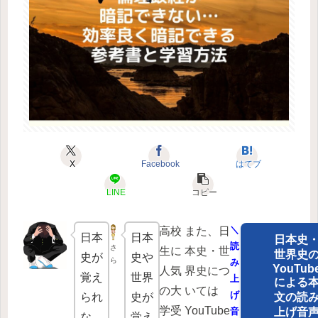
X
Facebook
はてブ
LINE
コピー
＼
高校
また、日
日本
日本
日本史
読
さ
生に
本史・世
世界史
史が
史や
ら
み
YouTub
人気
界史につ
覚え
世界
上
による
の大
いては
げ
られ
史が
文の読
学受
YouTube
音
上げ音
な
覚え