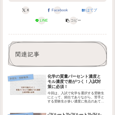
X
Facebook
はてブ
LINE
コピー
関連記事
化学の質量パーセント濃度と
習法・受験勉強テクニック
学
モル濃度で差がつく！入試対
策に必須！
今回は、入試で化学を選択する受験生
にとって、頻出でありながら、苦手と
する受験生が多い濃度に焦点のあてま
す。入試対策必須の内容です。例題を
使いながら、解説していきます。質量
パーセント濃度とモル濃度の基本化学
√2(ルート2)√3(ルート3)√5(ル